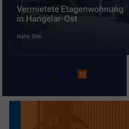
Vermietete Etagenwohnung
in Hangelar-Ost
Nähe S66
«
‹
›
»
10
11
12