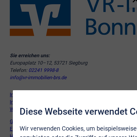
Sie erreichen uns:
Europaplatz 10–12, 53721 Siegburg
Telefon:
02241 9998-8
info@vr-immobilien-brs.de
Immobilie verkaufen
Immobilie kaufen
Diese Webseite verwendet C
Wir vor Ort
Genderhinweis
Wir verwenden Cookies, um beispielsweise
Erklärung zur Barrierefreiheit
Hinweispflicht Newsletter