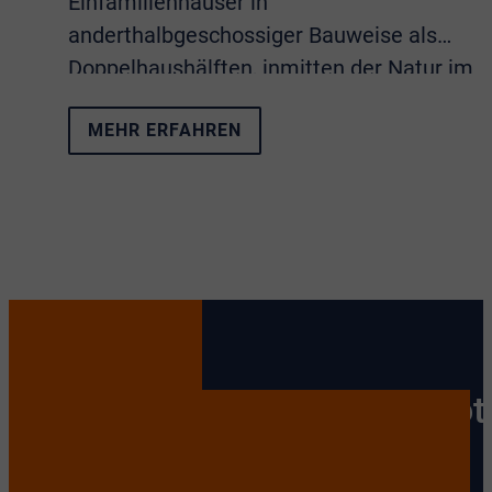
Einfamilienhäuser in
anderthalbgeschossiger Bauweise als
Doppelhaushälften, inmitten der Natur im
Süden des Bergischen Landes in
MEHR ERFAHREN
Ruppichteroth.
Immobilien in Ruppichterot
– Ihr Traumhaus oder Ihre
Wunsch-Wohnung wartet