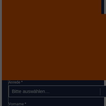
auf Sie!
Als erfahrener Immobilienmakler in
Ruppichteroth stehen wir Ihnen zur Seite, um d
besten Angebote auf dem Markt zu finden und
Ihre Immobilienträume zu realisieren.
Kontaktieren Sie uns heute, um Ihre Suche zu
beginnen oder Ihr Eigentum in Ruppichteroth z
verkaufen.
Anrede
*
Vorname
*