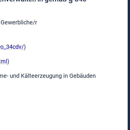
s Gewerbliche/r
wo_34cdv/
)
tml
)
rme- und Kälteerzeugung in Gebäuden