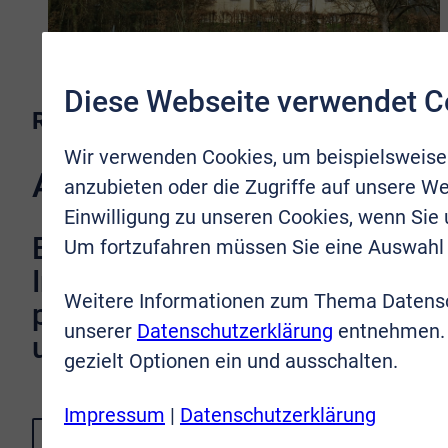
Diese Webseite verwendet C
Regionen
Wir verwenden Cookies, um beispielsweise
Alfter
anzubieten oder die Zugriffe auf unsere We
Einwilligung zu unseren Cookies, wenn Sie
Entdecken Sie attraktive
Um fortzufahren müssen Sie eine Auswahl 
Immobilien in Alfter und
Weitere Informationen zum Thema Datensc
profitieren Sie von unserem
unserer
Datenschutzerklärung
entnehmen. 
umfassenden Service.
gezielt Optionen ein und ausschalten.
Impressum
|
Datenschutzerklärung
MEHR ERFAHREN
ALLE REGIONEN