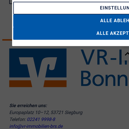
EINSTELLU
ALLE ABLE
ALLE AKZEPT
Sie erreichen uns:
Europaplatz 10–12, 53721 Siegburg
Telefon:
02241 9998-8
info@vr-immobilien-brs.de