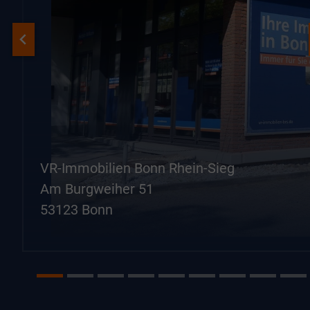
VR-Immobilien Bonn Rhein-Sieg
Am Burgweiher 51
53123 Bonn