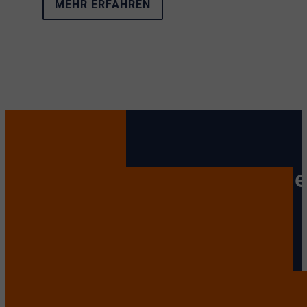
MEHR ERFAHREN
Wir sind Ihr vertrauensvolle
Ihr Immobilienmakler in
Siegburg – entdecken Sie
Ihr neues Zuhause!
Sie suchen eine Wohnung, ein Haus oder eine