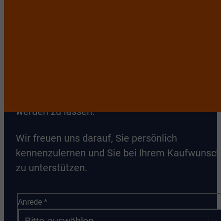
Mietwohnung im Rhein-Sieg-Kreis? Wir von VR
Immobilien Bonn Bonn, Rhein-Sieg sind Ihre
zuverlässigen Experten für den
Immobilienmarkt in Siegburg. Profitieren Sie v
unserer langjährigen Erfahrung und unserem
professionellen Service. Kontaktieren Sie uns
noch heute, um Ihre Immobilienträume wahr
werden zu lassen.
Wir freuen uns darauf, Sie persönlich
kennenzulernen und Sie bei Ihrem Kaufwunsc
zu unterstützen.
Anrede
*