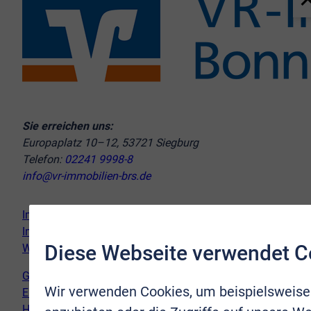
Sie erreichen uns:
Europaplatz 10–12, 53721 Siegburg
Telefon:
02241 9998-8
info@vr-immobilien-brs.de
Immobilie verkaufen
Immobilie kaufen
Diese Webseite verwendet C
Wir vor Ort
Genderhinweis
Wir verwenden Cookies, um beispielsweise
Erklärung zur Barrierefreiheit
Hinweispflicht Newsletter