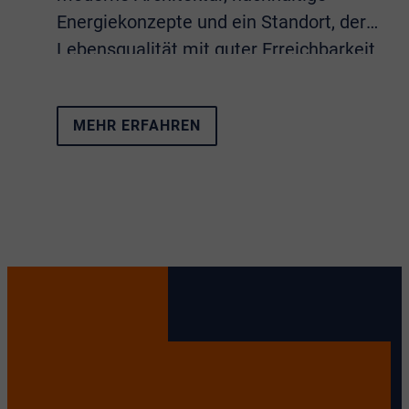
Energiekonzepte und ein Standort, der
Lebensqualität mit guter Erreichbarkeit
verbindet. Sämtliche Eigenschaften
vereint das Neubauprojekt
Living Alfter
.
MEHR ERFAHREN
Haus oder Wohnung in
Alfter gesucht? Als