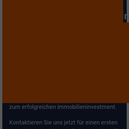
vertrauensvoller
Immobilienmakler im Rhein
Sieg-Kreis unterstützen wir
Sie
Mit unserer umfangreichen Expertise und dem
Fokus auf exklusive Immobilien bieten wir Ihn
einen Service, der weit über den Verkauf oder
Kauf hinausgeht. Wir schaffen Verbindungen,
schenken Vertrauen und begleiten Sie auf Ihr
Weg zu Ihrem persönlichen Wohnparadies ode
zum erfolgreichen Immobilieninvestment.
Kontaktieren Sie uns jetzt für einen ersten