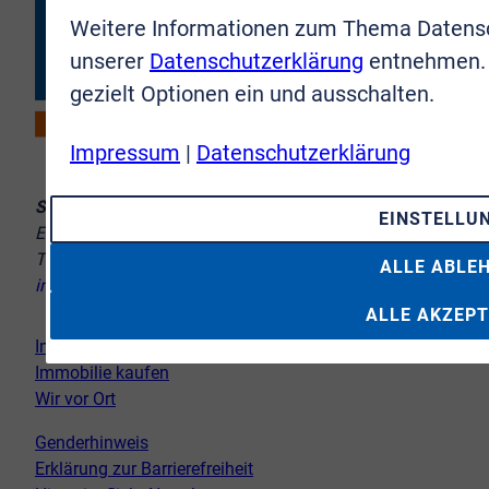
Weitere Informationen zum Thema Datensc
unserer
Datenschutzerklärung
entnehmen. 
gezielt Optionen ein und ausschalten.
Impressum
|
Datenschutzerklärung
Sie erreichen uns:
EINSTELLU
Europaplatz 10–12, 53721 Siegburg
Telefon:
02241 9998-8
ALLE ABLE
info@vr-immobilien-brs.de
ALLE AKZEPT
Immobilie verkaufen
Immobilie kaufen
Wir vor Ort
Genderhinweis
Erklärung zur Barrierefreiheit