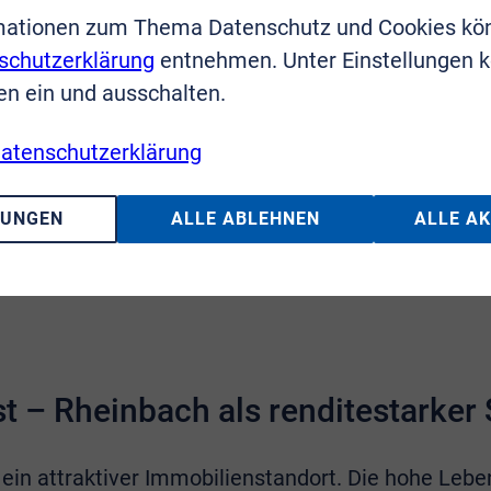
mationen zum Thema Datenschutz und Cookies kö
ne Immobilien sind oft innerhalb weniger Wochen 
schutzerklärung
entnehmen. Unter Einstellungen 
 Pendler und Kapitalanleger sorgen für eine brei
en ein und ausschalten.
atenschutzerklärung
nbachs positive Stadtentwicklung sorgt dafür, dass
LUNGEN
ALLE ABLEHNEN
ALLE A
hwung, um Ihre Immobilie optimal zu verkaufen.
VR
n Wertermittlung und einer professionellen Vermark
t – Rheinbach als renditestarker
 ein attraktiver Immobilienstandort. Die hohe Lebe