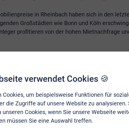
bilienpreise in Rheinbach haben sich in den letzte
egenden Großstädten wie Bonn und Köln erschwingl
nleger profitieren von der hohen Mietnachfrage und
warum jetzt ein guter Zeitpunkt fü
st äußerst günstig für Verkäufer. Die hohe Nachfrag
bseite verwendet Cookies 🍪
lien in Rheinbach erzielen in der Regel gute Preise
 Cookies, um beispielsweise Funktionen für sozia
r die Zugriffe auf unsere Website zu analysieren.
nbacher Immobilienmarkt:
zu unseren Cookies, wenn Sie unsere Webseite weit
en müssen Sie eine Auswahl treffen.
mobilien in Rheinbach hat in den letzten Jahren