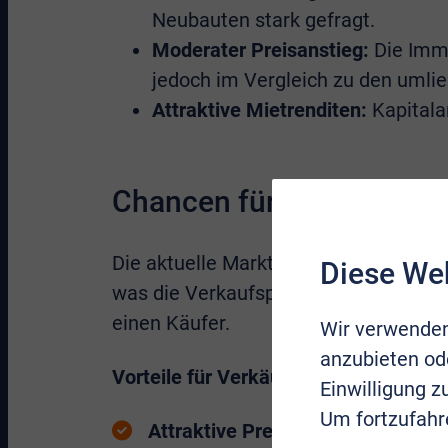
Neubauten stark gefragt.
Moderater Preisanstieg:
Die Immo
jedoch im Vergleich zu den umli
Attraktive Mietrenditen:
Kapitala
Chancen für Verkäufer – 
Die aktuelle Marktlage in Rheinbach i
Diese We
was die Verkaufspreise stärkt. Immobi
einen Käufer.
Wir verwenden
anzubieten ode
Vorteile für Verkäufer auf dem Rhei
Einwilligung 
Um fortzufahr
Attraktive Preise:
Der Wert von Im