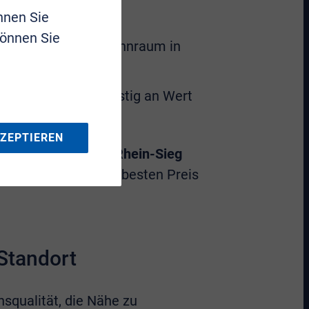
nnen Sie
verkauft.
können Sie
te Nachfrage nach Wohnraum in
 Immobilien langfristig an Wert
KZEPTIEREN
-Immobilien Bonn Rhein-Sieg
tung, damit Sie den besten Preis
 Standort
nsqualität, die Nähe zu