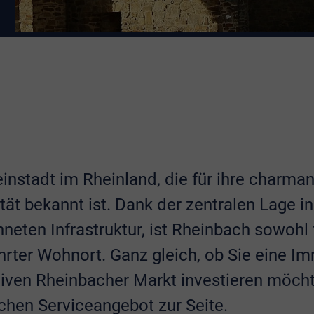
leinstadt im Rheinland, die für ihre charm
ät bekannt ist. Dank der zentralen Lage i
neten Infrastruktur, ist Rheinbach sowohl f
hrter Wohnort. Ganz gleich, ob Sie eine Im
ktiven Rheinbacher Markt investieren möch
chen Serviceangebot zur Seite.