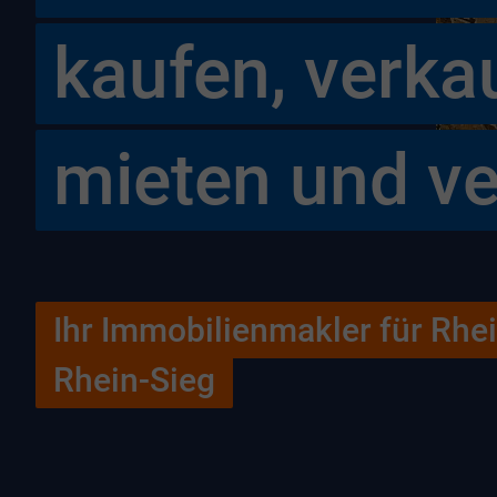
kaufen, verka
mieten und v
Ihr Immobilienmakler für Rh
Rhein-Sieg