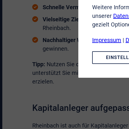
Weitere Infor
Schnelle Vermarktung:
Gut gelege
unserer
Daten
Vielseitige Zielgruppen:
Familien,
gezielt Option
Rheinbach.
Impressum
|
D
Nachhaltiger Wertezuwachs:
Rhei
gewinnen.
EINSTEL
Tipp:
Nutzen Sie den aktuellen Aufsc
unterstützt Sie mit einer kostenlose
erzielen.
Kapitalanleger aufgepass
Rheinbach ist auch für Kapitalanleger