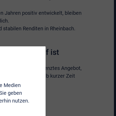
n Jahren positiv entwickelt, bleiben
ich.
 stabilen Renditen in Rheinbach.
r den Verkauf ist
e trifft auf ein begrenztes Angebot,
 und finden innerhalb kurzer Zeit
le Medien
 Sie geben
erhin nutzen.
 stetig zugenommen.