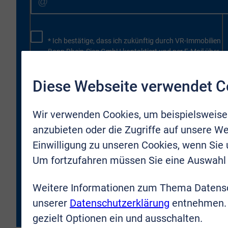
* Ich bestätige, dass ich zukünftig durch VR-Immobilien
Bonn Rhein-Sieg GmbH kontaktiert und per E-Mail über
neue Objekte oder Firmenneuigkeiten informiert werden
darf. Meine Zustimmung kann ich jederzeit für die
Diese Webseite verwendet C
Zukunft zurücknehmen.
* Hiermit bestätige ich, dass ich die
Wir verwenden Cookies, um beispielsweise
Datenschutzbestimmungen
gelesen und verstanden
anzubieten oder die Zugriffe auf unsere We
habe. Ich erkläre mich damit einverstanden, dass meine
Daten an die VR-Immobilien Bonn Rhein-Sieg GmbH
Einwilligung zu unseren Cookies, wenn Sie
übermittelt werden.
Um fortzufahren müssen Sie eine Auswahl 
JETZT ANMELDEN
Weitere Informationen zum Thema Datensc
unserer
Datenschutzerklärung
entnehmen. 
gezielt Optionen ein und ausschalten.