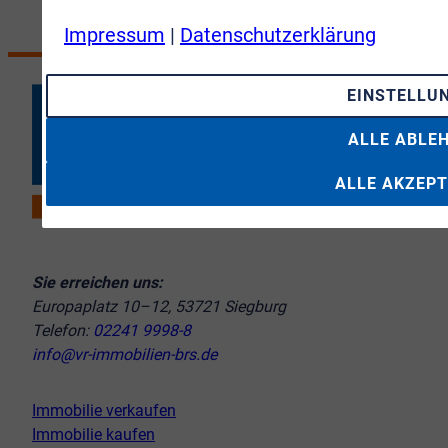
Impressum
|
Datenschutzerklärung
EINSTELLU
ALLE ABLE
ALLE AKZEPT
Sie erreichen uns:
Europaplatz 10–12, 53721 Siegburg
Telefon:
02241 9998-8
info@vr-immobilien-brs.de
Immobilie verkaufen
Immobilie kaufen