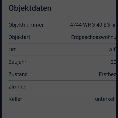
Objektdaten
Objektnummer
4744 WHG 40 EG lin
Objektart
Erdgeschosswohnu
Ort
Alft
Baujahr
20
Zustand
Erstbez
Zimmer
Keller
unterkelle