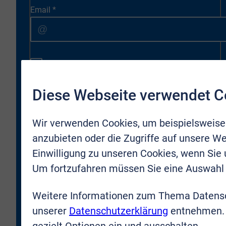
Email
*
* Ich bestätige, dass ich zukünftig durch VR-Immobilien
Bonn Rhein-Sieg GmbH kontaktiert und per E-Mail über
neue Objekte oder Firmenneuigkeiten informiert werden
Diese Webseite verwendet C
darf. Meine Zustimmung kann ich jederzeit für die
Zukunft zurücknehmen.
Wir verwenden Cookies, um beispielsweise
* Hiermit bestätige ich, dass ich die
anzubieten oder die Zugriffe auf unsere We
Datenschutzbestimmungen
gelesen und verstanden
Einwilligung zu unseren Cookies, wenn Sie
habe. Ich erkläre mich damit einverstanden, dass meine
Um fortzufahren müssen Sie eine Auswahl 
Daten an die VR-Immobilien Bonn Rhein-Sieg GmbH
übermittelt werden.
Weitere Informationen zum Thema Datensc
unserer
Datenschutzerklärung
entnehmen. 
JETZT ANMELDEN
gezielt Optionen ein und ausschalten.