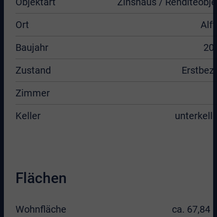
Objektart
Zinshaus / Renditeobje
Ort
Alft
Baujahr
20
Zustand
Erstbez
Zimmer
Keller
unterkelle
Flächen
Wohnfläche
ca. 67,84 