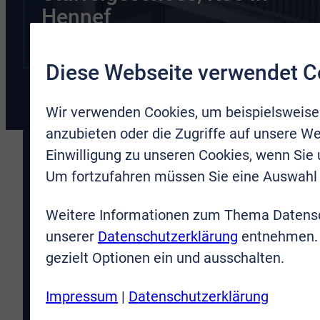
Hennef
Diese Webseite verwendet C
Wir verwenden Cookies, um beispielsweise
anzubieten oder die Zugriffe auf unsere We
Einwilligung zu unseren Cookies, wenn Sie
Sie wünschen mehr
Um fortzufahren müssen Sie eine Auswahl 
Informationen? Nehmen
Weitere Informationen zum Thema Datensc
Sie Kontakt mit uns auf
unserer
Datenschutzerklärung
entnehmen. 
gezielt Optionen ein und ausschalten.
Impressum
|
Datenschutzerklärung
Anrede
*