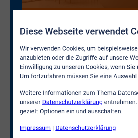
Diese Webseite verwendet C
Die richtige Immobilie
Wir verwenden Cookies, um beispielsweise
noch nicht dabei?
anzubieten oder die Zugriffe auf unsere We
Einwilligung zu unseren Cookies, wenn Sie
Erfahren Sie, wo wir als nächstes bauen!
Um fortzufahren müssen Sie eine Auswahl 
Melden Sie sich kostenlos und
Weitere Informationen zum Thema Datensc
unverbindlich an.
unserer
Datenschutzerklärung
entnehmen. 
gezielt Optionen ein und ausschalten.
Anrede
*
Impressum
|
Datenschutzerklärung