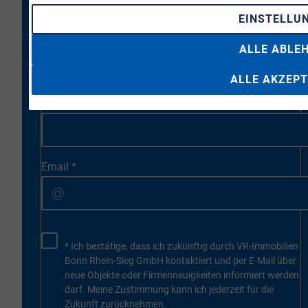
EINSTELLU
Vorname
*
ALLE ABLE
ALLE AKZEPT
Nachname
*
Email
*
* Ich bestätige, dass ich zukünftig durch VR-Immobilien
Bonn Rhein-Sieg GmbH kontaktiert und per E-Mail über
neue Objekte oder Firmenneuigkeiten informiert werden
darf. Meine Zustimmung kann ich jederzeit für die
Zukunft zurücknehmen.