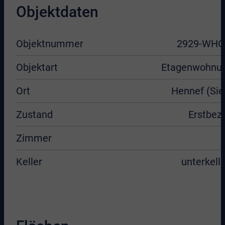
Objektdaten
Objektnummer
2929-WHG
Objektart
Etagenwohnu
Ort
Hennef (Sie
Zustand
Erstbez
Zimmer
Keller
unterkelle