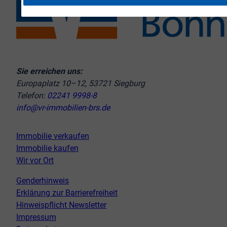
Sie erreichen uns:
Europaplatz 10–12, 53721 Siegburg
Telefon:
02241 9998-8
info@vr-immobilien-brs.de
Immobilie verkaufen
Immobilie kaufen
Wir vor Ort
Genderhinweis
Erklärung zur Barrierefreiheit
Hinweispflicht Newsletter
Impressum