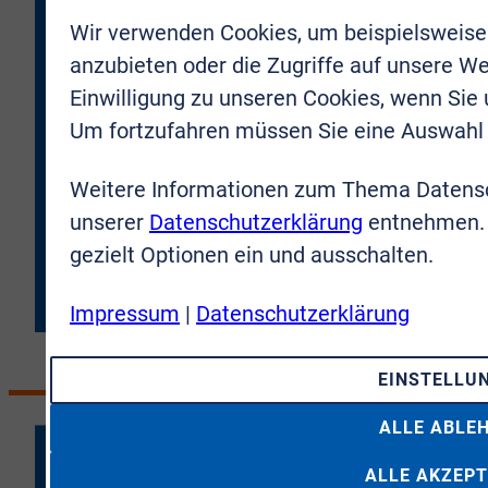
darf. Meine Zustimmung kann ich jederzeit für die
Zukunft zurücknehmen.
Wir verwenden Cookies, um beispielsweise
anzubieten oder die Zugriffe auf unsere We
* Hiermit bestätige ich, dass ich die
Einwilligung zu unseren Cookies, wenn Sie
Datenschutzbestimmungen
gelesen und verstanden
habe. Ich erkläre mich damit einverstanden, dass meine
Um fortzufahren müssen Sie eine Auswahl 
Daten an die VR-Immobilien Bonn Rhein-Sieg GmbH
übermittelt werden.
Weitere Informationen zum Thema Datensc
unserer
Datenschutzerklärung
entnehmen. 
JETZT ANMELDEN
gezielt Optionen ein und ausschalten.
Impressum
|
Datenschutzerklärung
EINSTELLU
ALLE ABLE
ALLE AKZEPT