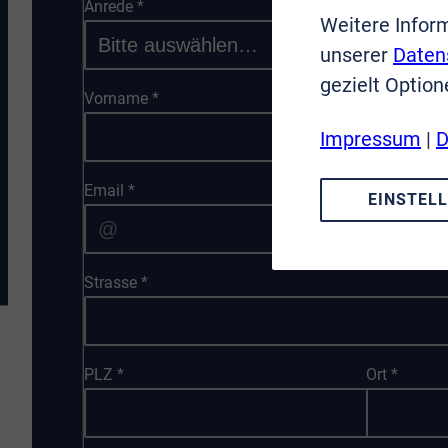
Anrede
*
Weitere Infor
unserer
Daten
gezielt Option
Vorname
*
Impressum
|
D
Email
*
EINSTEL
Strasse
*
PLZ
*
Ort
*