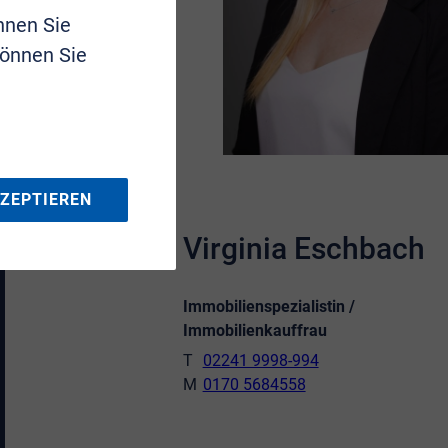
nnen Sie
können Sie
KZEPTIEREN
Virginia Eschbach
Immobilienspezialistin /
Immobilienkauffrau
02241 9998-994
0170 5684558