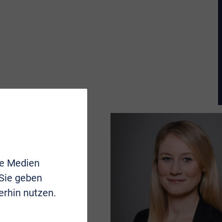
le Medien
 Sie geben
erhin nutzen.