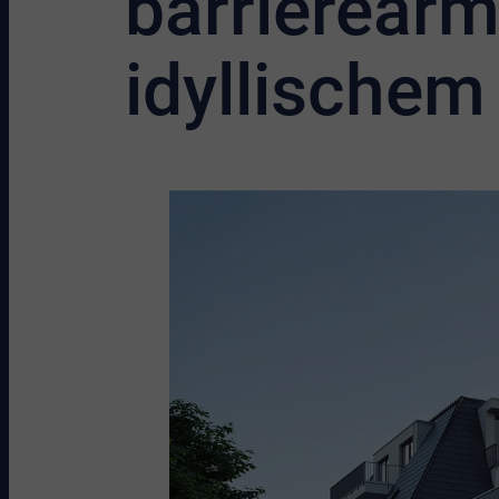
barrierear
idyllischem 