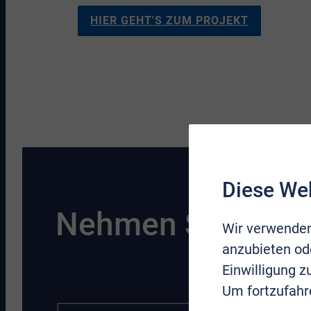
HIER GEHT'S ZUM PROJEKT
Diese We
Nehmen Sie Konta
Wir verwenden
anzubieten ode
Einwilligung 
Um fortzufahr