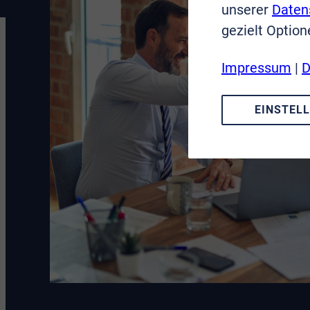
unserer
Daten
gezielt Option
Impressum
|
D
EINSTEL