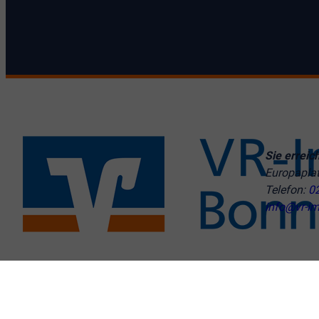
Sie erreic
Europapla
Telefon:
0
info@vr-im
© VR-Immobilien Bonn Rhein-Sieg GmbH
Cookie-Einstellu