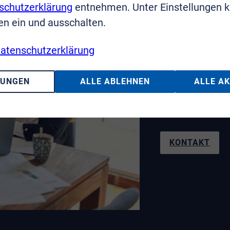
schutzerklärung
entnehmen. Unter Einstellungen 
en ein und ausschalten.
Sie haben F
atenschutzerklärung
Wir sin
LUNGEN
ALLE ABLEHNEN
ALLE A
Telefon: 02241
KONTAKT