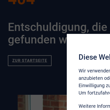
Entschuldigung, die 
gefunden werden.
Diese We
ZUR STARTSEITE
Wir verwenden
anzubieten ode
Einwilligung 
Um fortzufahr
Weitere Infor