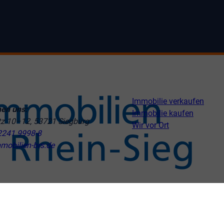
Immobilie verkaufen
hen uns:
Immobilie kaufen
tz 10–12, 53721 Siegburg
Wir vor Ort
2241 9998-8
mobilien-brs.de
ngen