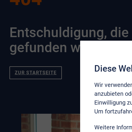
Entschuldigung, die 
gefunden werden.
Diese We
ZUR STARTSEITE
Wir verwenden
anzubieten ode
Einwilligung 
Um fortzufahr
Weitere Infor