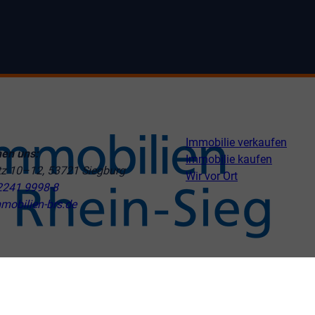
Immobilie verkaufen
hen uns:
Immobilie kaufen
tz 10–12, 53721 Siegburg
Wir vor Ort
2241 9998-8
mobilien-brs.de
ngen