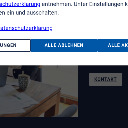
schutzerklärung
entnehmen. Unter Einstellungen 
en ein und ausschalten.
Sie haben F
atenschutzerklärung
Wir sin
LUNGEN
ALLE ABLEHNEN
ALLE A
Telefon: 02241
KONTAKT