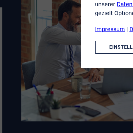
unserer
Daten
gezielt Option
Impressum
|
D
EINSTEL