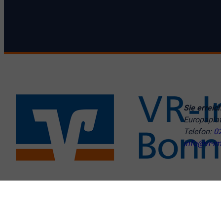
Sie erreic
Europapla
Telefon:
0
info@vr-im
© VR-Immobilien Bonn Rhein-Sieg GmbH
Cookie-Einstellu