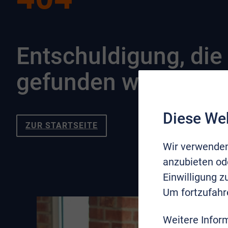
Entschuldigung, die 
gefunden werden.
Diese We
ZUR STARTSEITE
Wir verwenden
anzubieten ode
Einwilligung 
Um fortzufahr
Weitere Infor