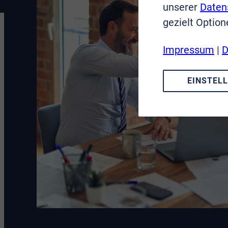
unserer
Daten
gezielt Option
Impressum
|
D
EINSTEL