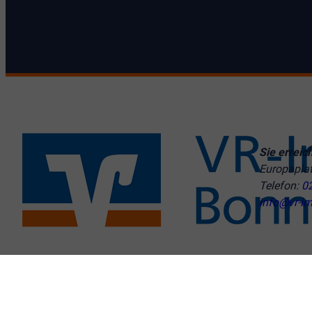
Sie erreic
Europapla
Telefon:
0
info@vr-im
© VR-Immobilien Bonn Rhein-Sieg GmbH
Cookie-Einstellu