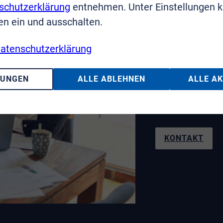
schutzerklärung
entnehmen. Unter Einstellungen 
en ein und ausschalten.
Sie haben F
atenschutzerklärung
Wir sin
LUNGEN
ALLE ABLEHNEN
ALLE A
Telefon: 02241
KONTAKT