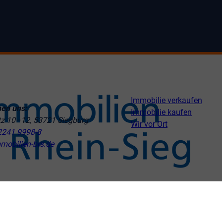
Immobilie verkaufen
hen uns:
Immobilie kaufen
tz 10–12, 53721 Siegburg
Wir vor Ort
2241 9998-8
mobilien-brs.de
ngen