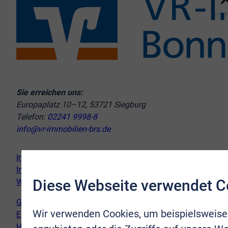
Sie erreichen uns:
Europaplatz 10–12, 53721 Siegburg
Telefon:
02241 9998-8
info@vr-immobilien-brs.de
Immobilie verkaufen
Immobilie kaufen
Diese Webseite verwendet C
Wir vor Ort
Genderhinweis
Wir verwenden Cookies, um beispielsweise
Erklärung zur Barrierefreiheit
Hinweispflicht Newsletter