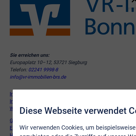
Sie erreichen uns:
Europaplatz 10–12, 53721 Siegburg
Telefon:
02241 9998-8
info@vr-immobilien-brs.de
Immobilie verkaufen
Immobilie kaufen
Diese Webseite verwendet C
Wir vor Ort
Genderhinweis
Wir verwenden Cookies, um beispielsweise
Erklärung zur Barrierefreiheit
Hinweispflicht Newsletter