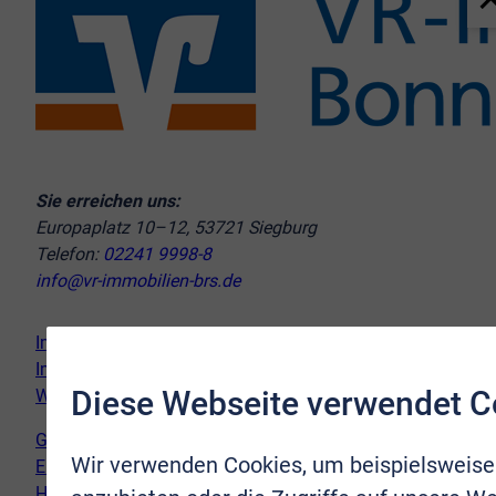
Sie erreichen uns:
Europaplatz 10–12, 53721 Siegburg
Telefon:
02241 9998-8
info@vr-immobilien-brs.de
Immobilie verkaufen
Immobilie kaufen
Diese Webseite verwendet C
Wir vor Ort
Genderhinweis
Wir verwenden Cookies, um beispielsweise
Erklärung zur Barrierefreiheit
Hinweispflicht Newsletter