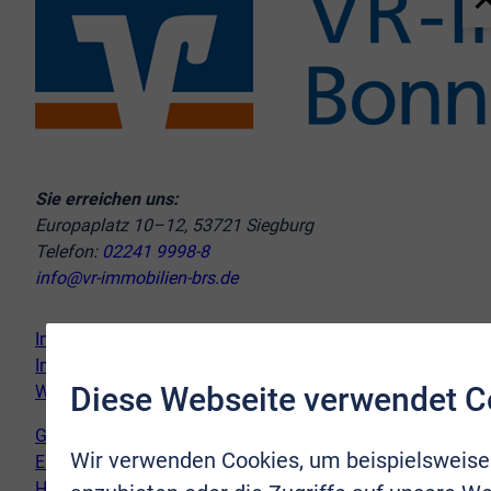
Sie erreichen uns:
Europaplatz 10–12, 53721 Siegburg
Telefon:
02241 9998-8
info@vr-immobilien-brs.de
Immobilie verkaufen
Immobilie kaufen
Diese Webseite verwendet C
Wir vor Ort
Genderhinweis
Wir verwenden Cookies, um beispielsweise
Erklärung zur Barrierefreiheit
Hinweispflicht Newsletter