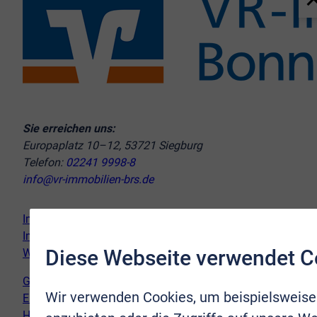
Sie erreichen uns:
Europaplatz 10–12, 53721 Siegburg
Telefon:
02241 9998-8
info@vr-immobilien-brs.de
Immobilie verkaufen
Immobilie kaufen
Diese Webseite verwendet C
Wir vor Ort
Genderhinweis
Wir verwenden Cookies, um beispielsweise
Erklärung zur Barrierefreiheit
Hinweispflicht Newsletter