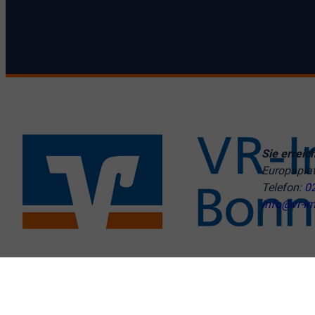
Sie erreic
Europapla
Telefon:
0
info@vr-im
© VR-Immobilien Bonn Rhein-Sieg GmbH
Cookie-Einstellu