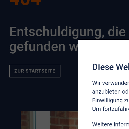
Entschuldigung, die 
gefunden werden.
Diese We
ZUR STARTSEITE
Wir verwenden
anzubieten ode
Einwilligung 
Um fortzufahr
Weitere Infor