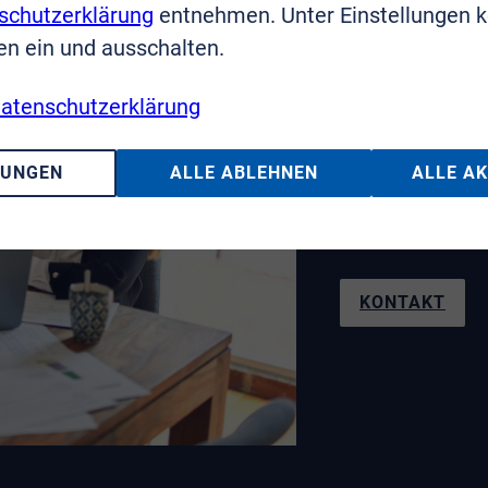
schutzerklärung
entnehmen. Unter Einstellungen 
en ein und ausschalten.
Sie haben F
atenschutzerklärung
Wir sin
LUNGEN
ALLE ABLEHNEN
ALLE A
Telefon: 02241
KONTAKT