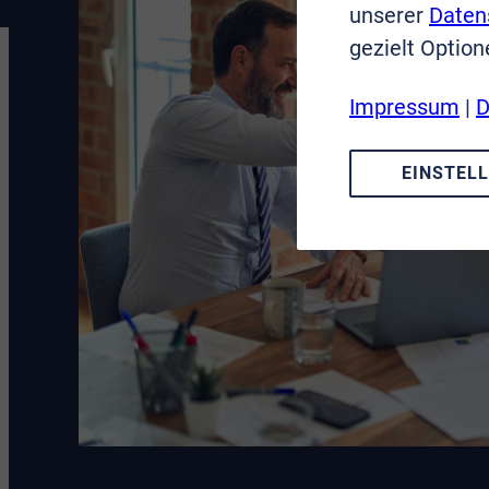
unserer
Daten
gezielt Option
Impressum
|
D
EINSTEL