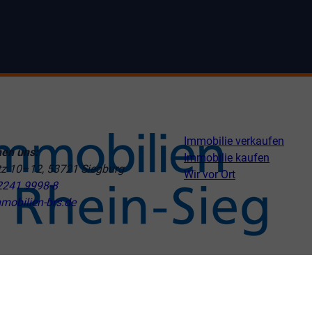
Immobilie verkaufen
hen uns:
Immobilie kaufen
tz 10–12, 53721 Siegburg
Wir vor Ort
2241 9998-8
mobilien-brs.de
ngen