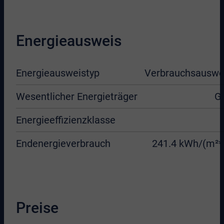
Energieausweis
Energieausweistyp
Verbrauchsauswe
Wesentlicher Energieträger
G
Energieeffizienzklasse
Endenergieverbrauch
241.4 kWh/(m²*
Preise