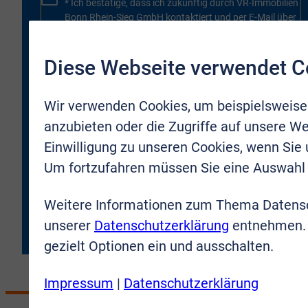
* Ich bestätige, dass ich zukünftig durch VR-Immobilien
Bonn Rhein-Sieg GmbH kontaktiert und per E-Mail über
neue Objekte oder Firmenneuigkeiten informiert werden
darf. Meine Zustimmung kann ich jederzeit für die
Zukunft zurücknehmen.
Diese Webseite verwendet C
* Hiermit bestätige ich, dass ich die
Wir verwenden Cookies, um beispielsweise
Datenschutzbestimmungen
gelesen und verstanden
habe. Ich erkläre mich damit einverstanden, dass meine
anzubieten oder die Zugriffe auf unsere We
Daten an die VR-Immobilien Bonn Rhein-Sieg GmbH
Einwilligung zu unseren Cookies, wenn Sie
übermittelt werden.
Um fortzufahren müssen Sie eine Auswahl 
JETZT ANMELDEN
Weitere Informationen zum Thema Datensc
unserer
Datenschutzerklärung
entnehmen. 
gezielt Optionen ein und ausschalten.
Impressum
|
Datenschutzerklärung