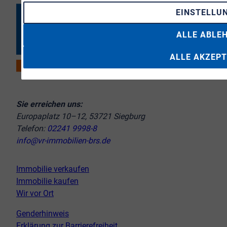
EINSTELLU
ALLE ABLE
ALLE AKZEPT
Sie erreichen uns:
Europaplatz 10–12, 53721 Siegburg
Telefon:
02241 9998-8
info@vr-immobilien-brs.de
Immobilie verkaufen
Immobilie kaufen
Wir vor Ort
Genderhinweis
Erklärung zur Barrierefreiheit