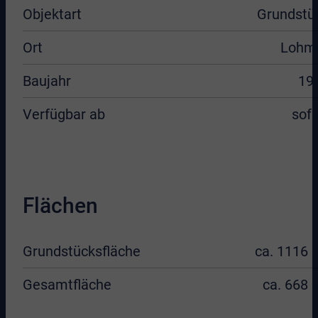
Objektart
Grundstü
Ort
Lohm
Baujahr
19
Verfügbar ab
sofo
Flächen
Grundstücksfläche
ca. 1116 
Gesamtfläche
ca. 668 