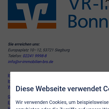
Sie erreichen uns:
Europaplatz 10–12, 53721 Siegburg
Telefon:
02241 9998-8
info@vr-immobilien-brs.de
Immobilie verkaufen
Immobilie kaufen
Diese Webseite verwendet C
Wir vor Ort
Genderhinweis
Wir verwenden Cookies, um beispielsweise
Erklärung zur Barrierefreiheit
Hinweispflicht Newsletter