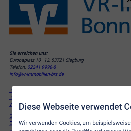
Sie erreichen uns:
Europaplatz 10–12, 53721 Siegburg
Telefon:
02241 9998-8
info@vr-immobilien-brs.de
Immobilie verkaufen
Immobilie kaufen
Diese Webseite verwendet C
Wir vor Ort
Genderhinweis
Wir verwenden Cookies, um beispielsweise
Erklärung zur Barrierefreiheit
Hinweispflicht Newsletter