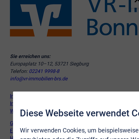
Sie erreichen uns:
Europaplatz 10–12, 53721 Siegburg
Telefon:
02241 9998-8
info@vr-immobilien-brs.de
Immobilie verkaufen
Immobilie kaufen
Diese Webseite verwendet C
Wir vor Ort
Genderhinweis
Wir verwenden Cookies, um beispielsweise
Erklärung zur Barrierefreiheit
Hinweispflicht Newsletter