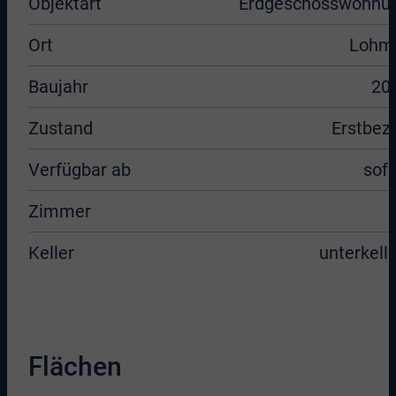
Objektart
Erdgeschosswohnu
Ort
Lohm
Baujahr
20
Zustand
Erstbez
Verfügbar ab
sofo
Zimmer
Keller
unterkelle
Flächen