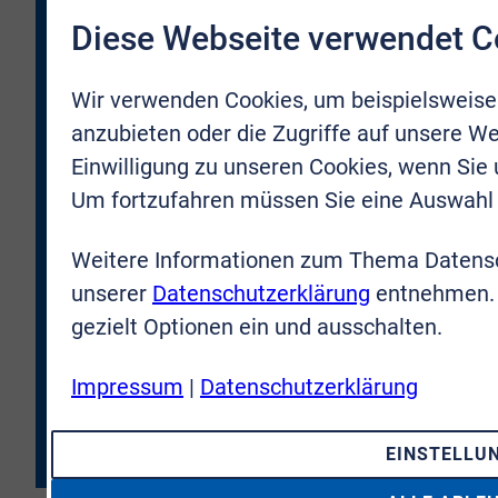
Diese Webseite verwendet C
* Ich bestätige, dass ich zukünftig durch VR-Immobilien
Wir verwenden Cookies, um beispielsweise
Bonn Rhein-Sieg GmbH kontaktiert und per E-Mail über
neue Objekte oder Firmenneuigkeiten informiert werden
anzubieten oder die Zugriffe auf unsere We
darf. Meine Zustimmung kann ich jederzeit für die
Einwilligung zu unseren Cookies, wenn Sie
Zukunft zurücknehmen.
Um fortzufahren müssen Sie eine Auswahl 
* Hiermit bestätige ich, dass ich die
Datenschutzbestimmungen
gelesen und verstanden
Weitere Informationen zum Thema Datensc
habe. Ich erkläre mich damit einverstanden, dass meine
unserer
Datenschutzerklärung
entnehmen. 
Daten an die VR-Immobilien Bonn Rhein-Sieg GmbH
übermittelt werden.
gezielt Optionen ein und ausschalten.
Impressum
|
Datenschutzerklärung
JETZT ANMELDEN
EINSTELLU