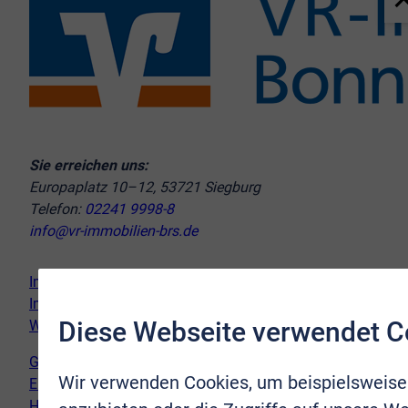
Sie erreichen uns:
Europaplatz 10–12, 53721 Siegburg
Telefon:
02241 9998-8
info@vr-immobilien-brs.de
Immobilie verkaufen
Immobilie kaufen
Diese Webseite verwendet C
Wir vor Ort
Genderhinweis
Wir verwenden Cookies, um beispielsweise
Erklärung zur Barrierefreiheit
Hinweispflicht Newsletter