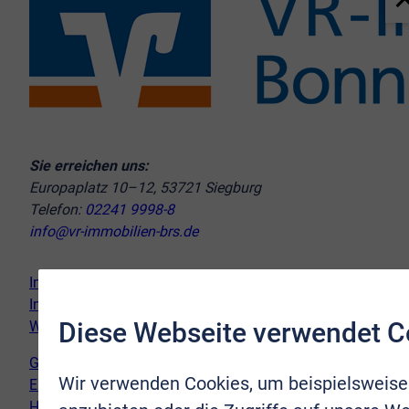
Sie erreichen uns:
Europaplatz 10–12, 53721 Siegburg
Telefon:
02241 9998-8
info@vr-immobilien-brs.de
Immobilie verkaufen
Immobilie kaufen
Diese Webseite verwendet C
Wir vor Ort
Genderhinweis
Wir verwenden Cookies, um beispielsweise
Erklärung zur Barrierefreiheit
Hinweispflicht Newsletter