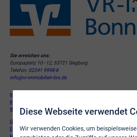
Sie erreichen uns:
Europaplatz 10–12, 53721 Siegburg
Telefon:
02241 9998-8
info@vr-immobilien-brs.de
Immobilie verkaufen
Immobilie kaufen
Diese Webseite verwendet C
Wir vor Ort
Genderhinweis
Wir verwenden Cookies, um beispielsweise
Erklärung zur Barrierefreiheit
Hinweispflicht Newsletter