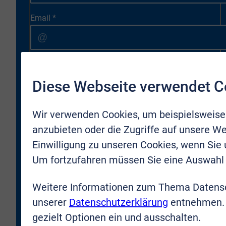
Email
*
* Ich bestätige, dass ich zukünftig durch VR-Immobilien
Diese Webseite verwendet C
Bonn Rhein-Sieg GmbH kontaktiert und per E-Mail über
neue Objekte oder Firmenneuigkeiten informiert werden
darf. Meine Zustimmung kann ich jederzeit für die
Wir verwenden Cookies, um beispielsweise
Zukunft zurücknehmen.
anzubieten oder die Zugriffe auf unsere We
Einwilligung zu unseren Cookies, wenn Sie
* Hiermit bestätige ich, dass ich die
Datenschutzbestimmungen
gelesen und verstanden
Um fortzufahren müssen Sie eine Auswahl 
habe. Ich erkläre mich damit einverstanden, dass meine
Daten an die VR-Immobilien Bonn Rhein-Sieg GmbH
Weitere Informationen zum Thema Datensc
übermittelt werden.
unserer
Datenschutzerklärung
entnehmen. 
gezielt Optionen ein und ausschalten.
JETZT ANMELDEN