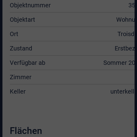
Objektnummer
35
Objektart
Wohnu
Ort
Troisdo
Zustand
Erstbez
Verfügbar ab
Sommer 20
Zimmer
Keller
unterkelle
Flächen