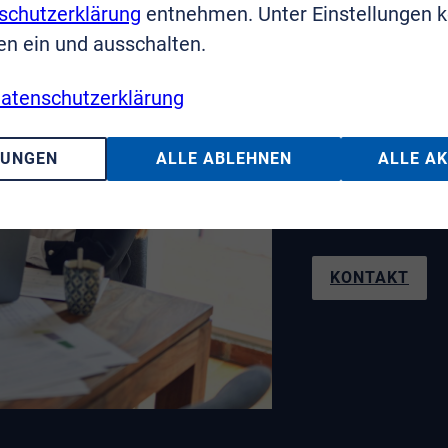
schutzerklärung
entnehmen. Unter Einstellungen 
en ein und ausschalten.
Sie haben F
atenschutzerklärung
Wir sin
LUNGEN
ALLE ABLEHNEN
ALLE A
Telefon: 02241
KONTAKT