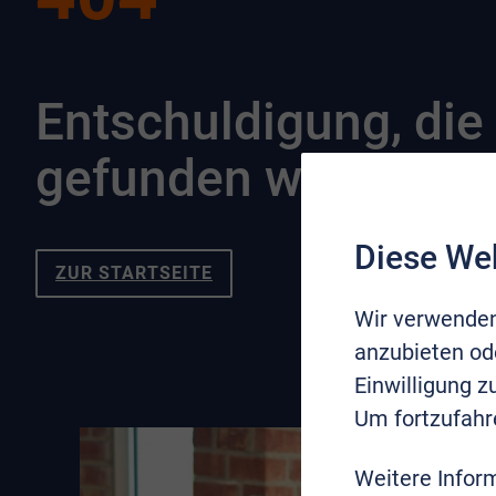
Entschuldigung, die 
gefunden werden.
Diese We
ZUR STARTSEITE
Wir verwenden
anzubieten ode
Einwilligung 
Um fortzufahr
Weitere Infor