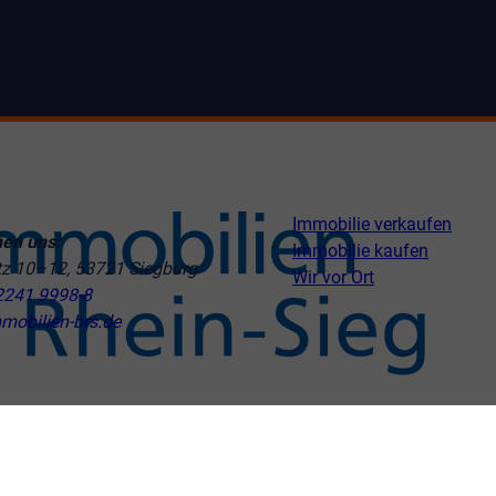
Immobilie verkaufen
hen uns:
Immobilie kaufen
tz 10–12, 53721 Siegburg
Wir vor Ort
2241 9998-8
mobilien-brs.de
ngen