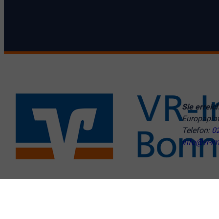
Sie erreic
Europapla
Telefon:
0
info@vr-im
© VR-Immobilien Bonn Rhein-Sieg GmbH
Cookie-Einstellu