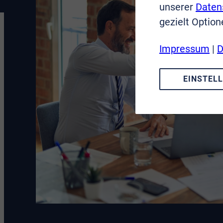
unserer
Daten
gezielt Option
Impressum
|
D
EINSTEL