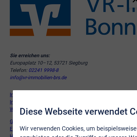
Sie erreichen uns:
Europaplatz 10–12, 53721 Siegburg
Telefon:
02241 9998-8
info@vr-immobilien-brs.de
Immobilie verkaufen
Immobilie kaufen
Diese Webseite verwendet C
Wir vor Ort
Genderhinweis
Wir verwenden Cookies, um beispielsweise
Erklärung zur Barrierefreiheit
Hinweispflicht Newsletter