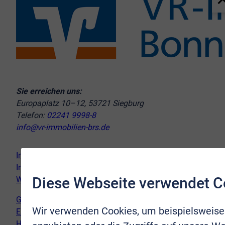
Sie erreichen uns:
Europaplatz 10–12, 53721 Siegburg
Telefon:
02241 9998-8
info@vr-immobilien-brs.de
Immobilie verkaufen
Immobilie kaufen
Diese Webseite verwendet C
Wir vor Ort
Genderhinweis
Wir verwenden Cookies, um beispielsweise
Erklärung zur Barrierefreiheit
Hinweispflicht Newsletter