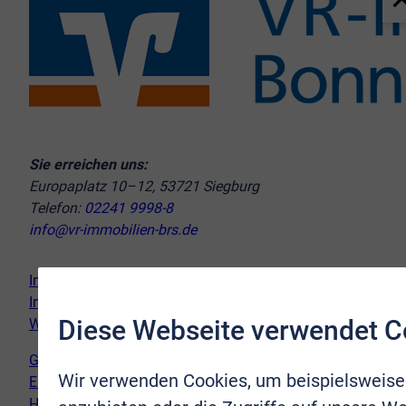
Sie erreichen uns:
Europaplatz 10–12, 53721 Siegburg
Telefon:
02241 9998-8
info@vr-immobilien-brs.de
Immobilie verkaufen
Immobilie kaufen
Diese Webseite verwendet C
Wir vor Ort
Genderhinweis
Wir verwenden Cookies, um beispielsweise
Erklärung zur Barrierefreiheit
Hinweispflicht Newsletter