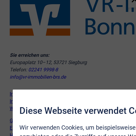
Sie erreichen uns:
Europaplatz 10–12, 53721 Siegburg
Telefon:
02241 9998-8
info@vr-immobilien-brs.de
Immobilie verkaufen
Immobilie kaufen
Diese Webseite verwendet C
Wir vor Ort
Genderhinweis
Wir verwenden Cookies, um beispielsweise
Erklärung zur Barrierefreiheit
Hinweispflicht Newsletter