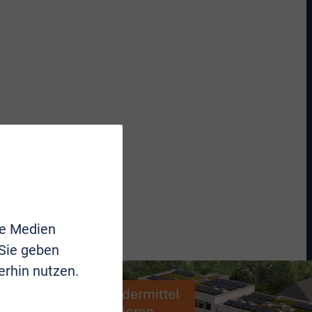
le Medien
 Sie geben
erhin nutzen.