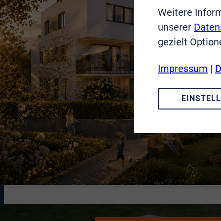
Weitere Infor
unserer
Daten
gezielt Option
Impressum
|
D
EINSTEL