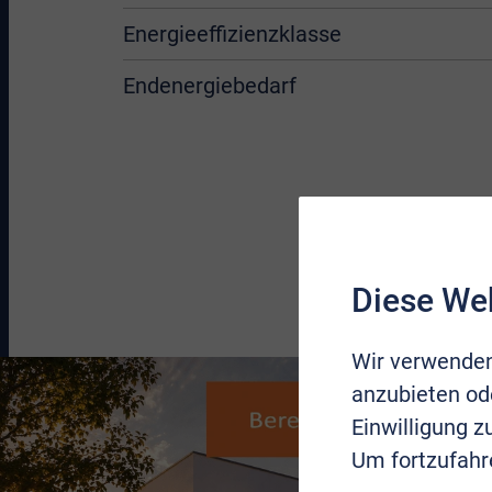
Energieeffizienzklasse
Endenergiebedarf
Diese We
Wir verwenden
anzubieten ode
Einwilligung 
Um fortzufahr