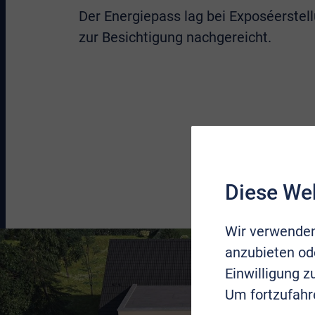
Der Energiepass lag bei Exposéerstell
zur Besichtigung nachgereicht.
Diese We
Wir verwenden
anzubieten ode
Einwilligung 
Um fortzufahr