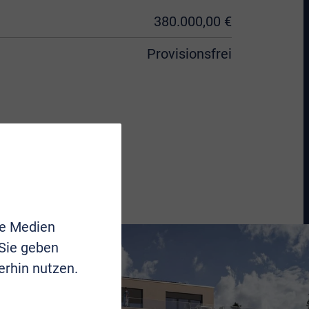
380.000,00 €
Provisionsfrei
le Medien
 Sie geben
erhin nutzen.