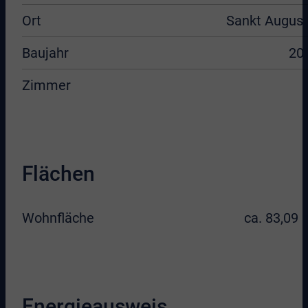
Ort
Sankt August
Baujahr
20
Zimmer
Flächen
Wohnfläche
ca. 83,09 
Energieausweis