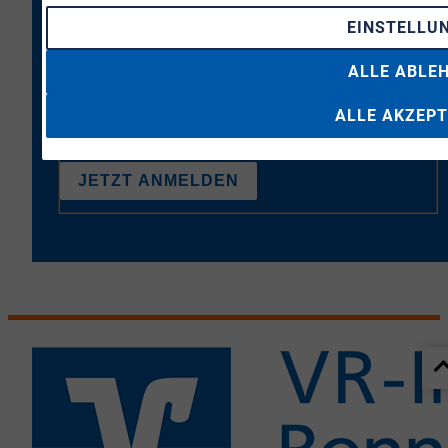
EINSTELLU
* Hiermit bestätige ich, dass ich die
Datenschutzbestimmungen
gelesen und verstanden
ALLE ABLE
habe. Ich erkläre mich damit einverstanden, dass meine
Daten an die VR-Immobilien Bonn Rhein-Sieg GmbH
übermittelt werden.
ALLE AKZEPT
JETZT ANMELDEN