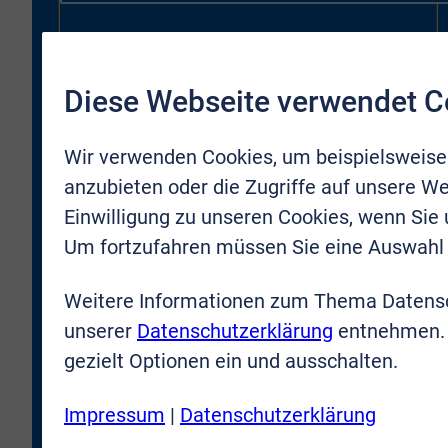
Vorname
*
Diese Webseite verwendet C
Nachname
*
Wir verwenden Cookies, um beispielsweise
anzubieten oder die Zugriffe auf unsere We
Einwilligung zu unseren Cookies, wenn Sie
Email
*
Um fortzufahren müssen Sie eine Auswahl 
Weitere Informationen zum Thema Datensc
unserer
Datenschutzerklärung
entnehmen. 
* Ich bestätige, dass ich zukünftig durch VR-Immobilien
gezielt Optionen ein und ausschalten.
Bonn Rhein-Sieg GmbH kontaktiert und per E-Mail über
neue Objekte oder Firmenneuigkeiten informiert werden
darf. Meine Zustimmung kann ich jederzeit für die
Impressum
|
Datenschutzerklärung
Zukunft zurücknehmen.