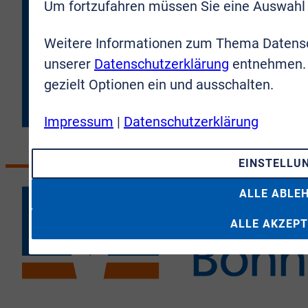
Um fortzufahren müssen Sie eine Auswahl 
Daten an die VR-Immobilien Bonn Rhein-Sieg GmbH
übermittelt werden.
Weitere Informationen zum Thema Datensc
unserer
Datenschutzerklärung
entnehmen. 
JETZT ANMELDEN
gezielt Optionen ein und ausschalten.
Impressum
|
Datenschutzerklärung
EINSTELLU
ALLE ABLE
ALLE AKZEPT