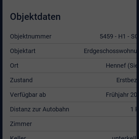
Objektdaten
Objektnummer
5459 - H1 - SG
Objektart
Erdgeschosswohnu
Ort
Hennef (Sie
Zustand
Erstbez
Verfügbar ab
Frühjahr 20
Distanz zur Autobahn
1 
Zimmer
Keller
unterkelle