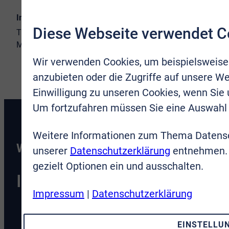
Immobilienspezialist / Immobilienkaufmann (IHK)
Diese Webseite verwendet C
02241 9998-987
0170 5684563
Wir verwenden Cookies, um beispielsweise
anzubieten oder die Zugriffe auf unsere We
Einwilligung zu unseren Cookies, wenn Sie
Um fortzufahren müssen Sie eine Auswahl 
Weitere Informationen zum Thema Datensc
Weitere Immobilien
unserer
Datenschutzerklärung
entnehmen. 
gezielt Optionen ein und ausschalten.
In diesem Projekt
Impressum
|
Datenschutzerklärung
EINSTELLU