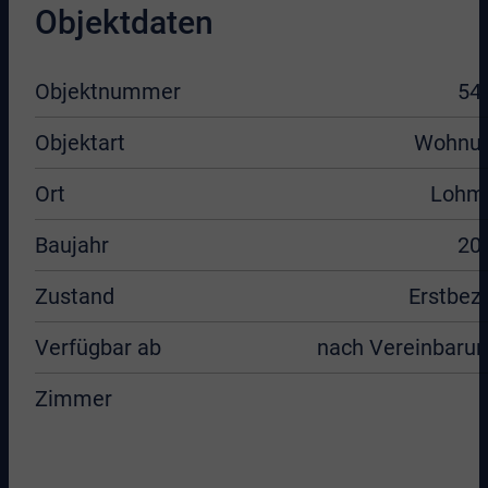
Objektdaten
Objektnummer
54
Objektart
Wohnu
Ort
Lohm
Baujahr
20
Zustand
Erstbez
Verfügbar ab
nach Vereinbarun
Zimmer