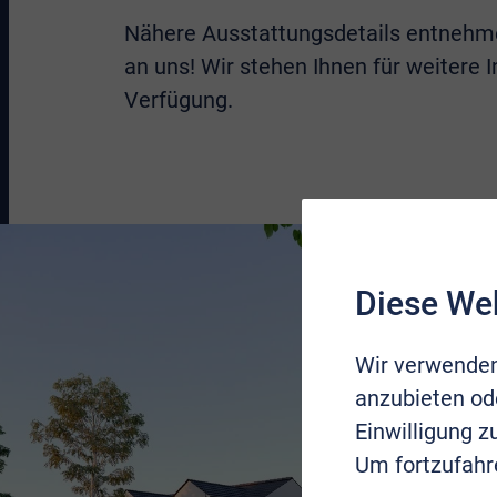
Nähere Ausstattungsdetails entnehme
an uns! Wir stehen Ihnen für weitere
Verfügung.
Diese We
Wir verwenden
anzubieten ode
Einwilligung 
Um fortzufahr