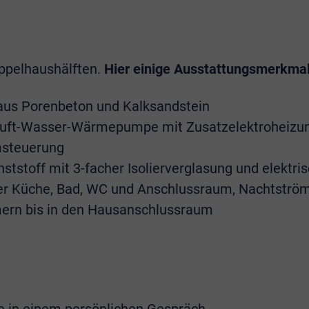
ppelhaushälften.
Hier einige Ausstattungsmerkmal
aus Porenbeton und Kalksandstein
ft-Wasser-Wärmepumpe mit Zusatzelektroheizung
msteuerung
ststoff mit 3-facher Isolierverglasung und elektri
er Küche, Bad, WC und Anschlussraum, Nachtstr
ern bis in den Hausanschlussraum