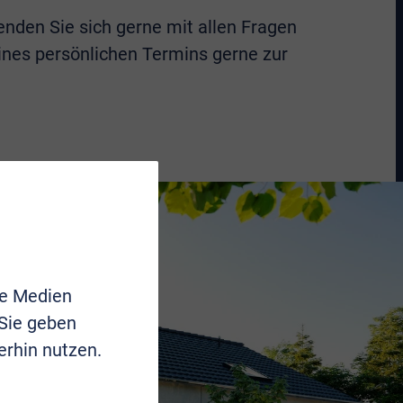
nden Sie sich gerne mit allen Fragen
eines persönlichen Termins gerne zur
le Medien
 Sie geben
erhin nutzen.