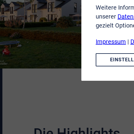
Weitere Infor
unserer
Daten
gezielt Option
Impressum
|
D
EINSTEL
Die Highlights