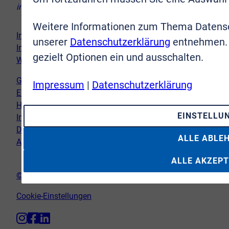
info@vr-immobilien-brs.de
Weitere Informationen zum Thema Datensc
Immobilie verkaufen
unserer
Datenschutzerklärung
entnehmen. 
Immobilie kaufen
gezielt Optionen ein und ausschalten.
Wir vor Ort
Genderhinweis
Impressum
|
Datenschutzerklärung
Erklärung zur Barrierefreiheit
Hinweispflicht Newsletter
EINSTELLU
Impressum
Datenschutz
ALLE ABLE
AGB
ALLE AKZEPT
© VR-Immobilien Bonn Rhein-Sieg GmbH
Cookie-Einstellungen