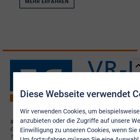
MEHR ERFAHREN
Diese Webseite verwendet C
Wir verwenden Cookies, um beispielsweise
anzubieten oder die Zugriffe auf unsere We
Sie erreichen uns:
Einwilligung zu unseren Cookies, wenn Sie
Europaplatz 10–12, 53721 Siegburg
Telefon:
02241 9998-8
Um fortzufahren müssen Sie eine Auswahl 