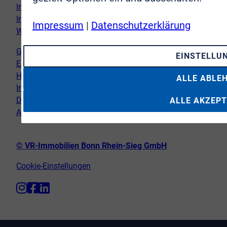
Immobilie verkaufen
Immobilie kaufen
Impressum
|
Datenschutzerklärung
Wir vor Ort
Genderhinweis
EINSTELLU
Erklärung zur Barrierefreiheit
Hinweispflicht Newsletter
ALLE ABLE
Impressum
Datenschutz
ALLE AKZEPT
AGB
© VR-Immobilien Bonn Rhein-Sieg GmbH
Cookie-Einstellungen