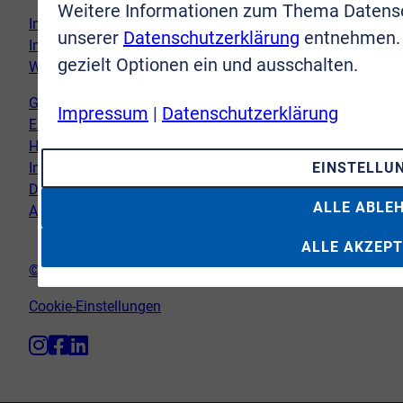
Weitere Informationen zum Thema Datensc
Immobilie verkaufen
unserer
Datenschutzerklärung
entnehmen. 
Immobilie kaufen
gezielt Optionen ein und ausschalten.
Wir vor Ort
Genderhinweis
Impressum
|
Datenschutzerklärung
Erklärung zur Barrierefreiheit
Hinweispflicht Newsletter
Impressum
EINSTELLU
Datenschutz
ALLE ABLE
AGB
ALLE AKZEPT
© VR-Immobilien Bonn Rhein-Sieg GmbH
Cookie-Einstellungen