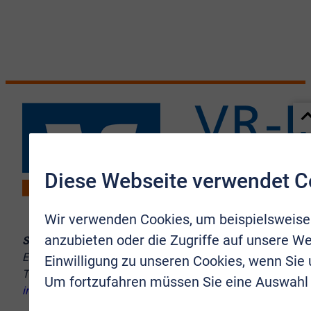
Diese Webseite verwendet C
Wir verwenden Cookies, um beispielsweise
anzubieten oder die Zugriffe auf unsere We
Sie erreichen uns:
Europaplatz 10–12, 53721 Siegburg
Einwilligung zu unseren Cookies, wenn Sie
Telefon:
02241 9998-8
Um fortzufahren müssen Sie eine Auswahl 
info@vr-immobilien-brs.de