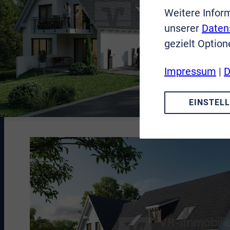
Weitere Infor
unserer
Daten
gezielt Option
Impressum
|
D
EINSTEL