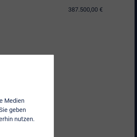
387.500,00 €
le Medien
 Sie geben
erhin nutzen.