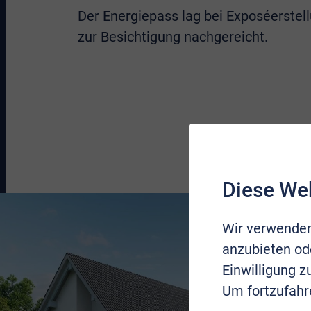
Der Energiepass lag bei Exposéerstell
zur Besichtigung nachgereicht.
Diese We
Wir verwenden
anzubieten ode
Einwilligung 
Um fortzufahr