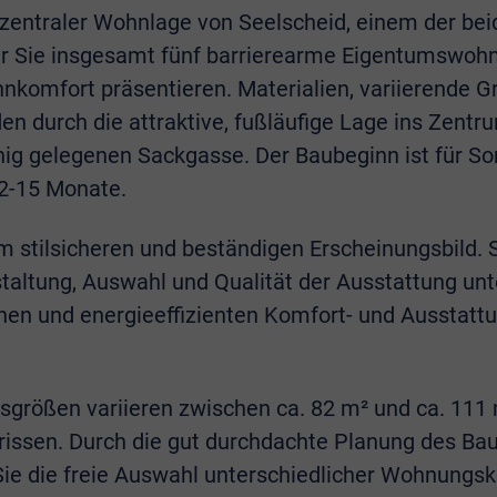
n zentraler Wohnlage von Seelscheid, einem der b
r Sie insgesamt fünf barrierearme Eigentumswohnu
komfort präsentieren. Materialien, variierende G
en durch die attraktive, fußläufige Lage ins Zent
uhig gelegenen Sackgasse. Der Baubeginn ist für S
12-15 Monate.
nem stilsicheren und beständigen Erscheinungsbild
ltung, Auswahl und Qualität der Ausstattung unt
rnen und energieeffizienten Komfort- und Aussta
rößen variieren zwischen ca. 82 m² und ca. 111 m
rissen. Durch die gut durchdachte Planung des Bau
Sie die freie Auswahl unterschiedlicher Wohnungsk