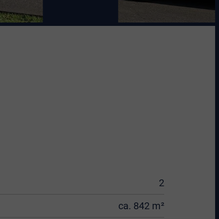
2
ca. 842 m²